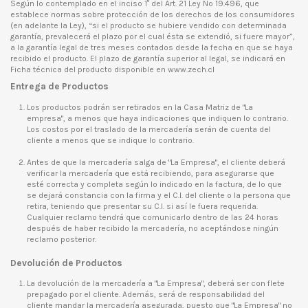
Según lo contemplado en el inciso 1° del Art. 21 Ley Nº 19.496, que
establece normas sobre protección de los derechos de los consumidores
(en adelante la Ley), “si el producto se hubiere vendido con determinada
garantía, prevalecerá el plazo por el cual ésta se extendió, si fuere mayor”,
a la garantía legal de tres meses contados desde la fecha en que se haya
recibido el producto. El plazo de garantía superior al legal, se indicará en
Ficha técnica del producto disponible en www.zech.cl
Entrega de Productos
Los productos podrán ser retirados en la Casa Matriz de "La
empresa", a menos que haya indicaciones que indiquen lo contrario.
Los costos por el traslado de la mercadería serán de cuenta del
cliente a menos que se indique lo contrario.
Antes de que la mercadería salga de "La Empresa", el cliente deberá
verificar la mercadería que está recibiendo, para asegurarse que
esté correcta y completa según lo indicado en la factura, de lo que
se dejará constancia con la firma y el C.I. del cliente o la persona que
retira, teniendo que presentar su C.I. si así le fuera requerida.
Cualquier reclamo tendrá que comunicarlo dentro de las 24 horas
después de haber recibido la mercadería, no aceptándose ningún
reclamo posterior.
Devolución de Productos
La devolución de la mercadería a "La Empresa", deberá ser con flete
prepagado por el cliente. Además, será de responsabilidad del
cliente mandar la mercadería asegurada, puesto que "La Empresa" no