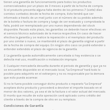
tienen una garantía de funcionamiento para todos los productos
comercializados por un plazo de 3 meses a partir de la fecha de compra.
Si el producto presenta alguna falla dentro de los primeros 7 (siete) días
corridos contados desde la fecha de compra, ésto tendrá que ser
informado a través de un mail junto con el número de su pedido además
de la boleta o factura de compra y luego de ser evaluado y comprobada la
falla, podrá ser reemplazado por uno nuevo dependiendo del stock
disponible. Pasado este plazo, las garantías se deberán hacer efectivas en
el servicio técnico autorizado de la marca respectiva. En caso de hacer
efectiva la garantía y se realice la reparación o el reemplazo del producto
por uno similar o nuevo, se mantendrá el plazo de garantía original a partir
de la fecha de compra del equipo. En ningún otro caso se podrá extender o
entender extendido el plazo de vigencia de la garantía.
2. La garantía queda automáticamente cancelada si hay evidencia o se
detecta mal uso, modificación o instalación impropia.
3. Cualquier mercadería devuelta durante el periodo de garantía y que ya no
se encuentre disponible en el mercado local, "La Empresa" hará todo lo
posible para adquirirlo en el extranjero y no es responsable por la demora
que esto pueda acarrear.
Si no le fuera posible conseguir dicho producto o repararlo "La Empresa"
aceptara dicho producto y procederá a devolver el importe basado en el
menor de dos valores, ya sea el de la factura o el valor actual del mercado.
El monto que resulte de esta operación será aplicado como crédito del
cliente a través de la compra de otro en su remplazo.
Condiciones de Garantía