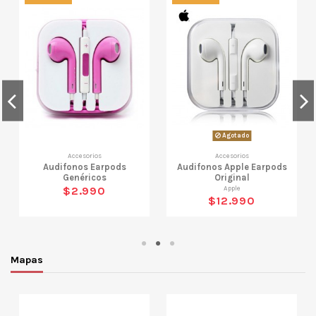
Agotado
Accesorios
Accesorios
Audifonos Earpods
Audifonos Apple Earpods
Genéricos
Original
Apple
$2.990
$12.990
Mapas