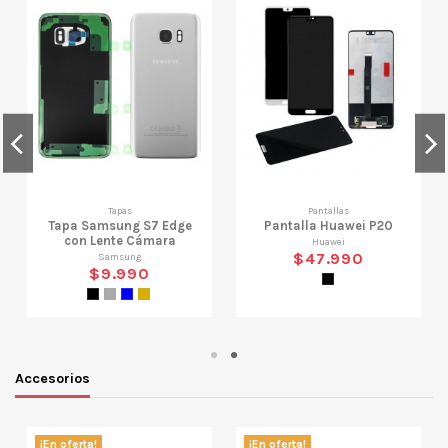
Tapas
Pantallas
Tapa Samsung S7 Edge
Pantalla Huawei P20
con Lente Cámara
Huawei
$47.990
Samsung
$9.990
Negro
Negro
Gris
Azul
Dorado
Accesorios
¡En oferta!
¡En oferta!