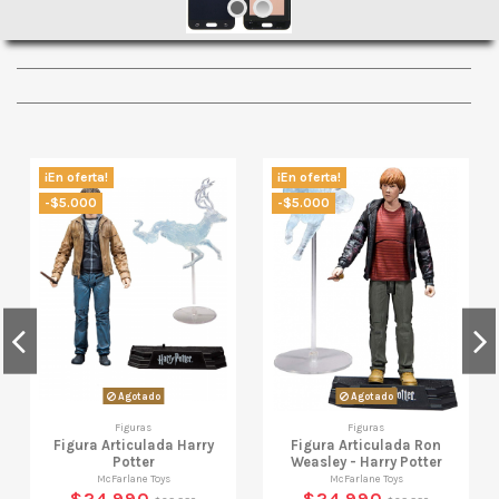
¡En oferta!
¡En oferta!
-$5.000
-$5.000
Agotado
Agotado
Figuras
Figuras
Figura Articulada Harry
Figura Articulada Ron
Potter
Weasley - Harry Potter
McFarlane Toys
McFarlane Toys
$24.990
$24.990