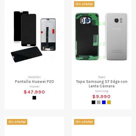
¡En oferta!
Pantallas
Tapas
Pantalla Huawei P20
Tapa Samsung S7 Edge con
Lente Cámara
Huawei
$47.990
Samsung
$9.990
Negro
Negro
Gris
Azul
Dorado
¡En oferta!
¡En oferta!