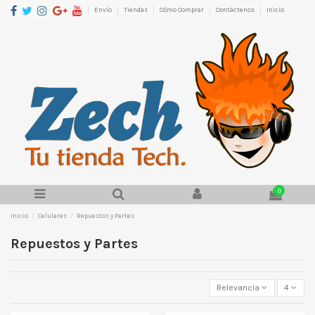
Envío
Tiendas
Cómo Comprar
Contáctenos
Inicio
0
Inicio
Celulares
Repuestos y Partes
Repuestos y Partes
Relevancia
4