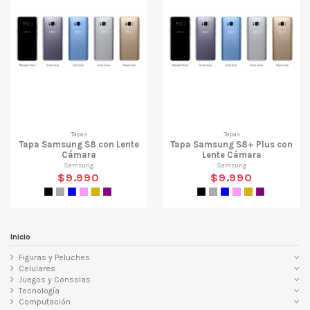
Tapas
Tapas
Tapa Samsung S8 con Lente
Tapa Samsung S8+ Plus con
Cámara
Lente Cámara
Samsung
Samsung
$9.990
$9.990
Negro
Gris
Azul
Rosado
Dorado
Morado
Negro
Gris
Azul
Rosado
Dorado
Morado
Inicio
Figuras y Peluches
Celulares
Juegos y Consolas
Tecnología
Computación