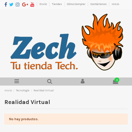
Envío
Tiendas
Cómo Comprar
Contáctenos
Inicio
0
Inicio
Tecnología
Realidad Virtual
Realidad Virtual
No hay productos.