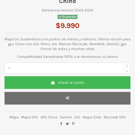
Chino
Referencia
Versión 2023-2024
Disponible
$9.990
Mapa De Sudamérica con puntos de interés y edificios. Última versión para
gps Chino con iGO, Primo, etc. Marcas MicroLab, MediaTek, NaviGO, gps
Chinos de autos y muchas otras.
Compatibilidad Garantizada 100% o le devolvemos su dinero.
Añadir al carrito
Mapa
Mapa GPS
GPS Chino
Garmin
iGO
Mapa Chile
Microlab GPS