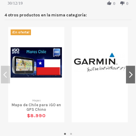
30/12/19
0
0
4 otros productos en la misma categoría:
¡En oferta!
Mapas
Mapa de Chile para iGO en
GPS Chino
$8.990