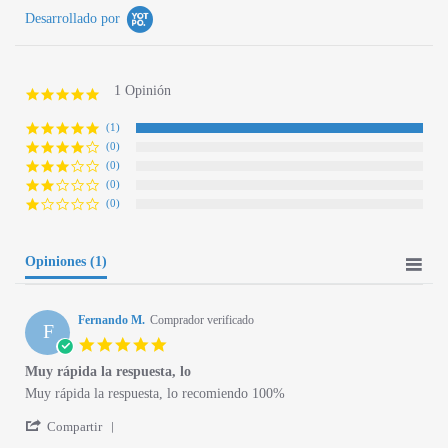
Desarrollado por
1 Opinión
5.0 star rating
(1)
(0)
(0)
(0)
(0)
Opiniones
(1)
Fernando M.
Comprador verificado
F
5.0 star rating
Muy rápida la respuesta, lo
Review by Fernando M. on 30 Dec 2019
review stating Muy rápida la respuesta, lo
Muy rápida la respuesta, lo recomiendo 100%
' Share Review by Fernando M. on 30 Dec 2019
Compartir