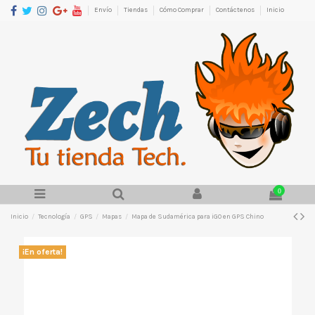
Envío
Tiendas
Cómo Comprar
Contáctenos
Inicio
0
Inicio
Tecnología
GPS
Mapas
Mapa de Sudamérica para iGO en GPS Chino
¡En oferta!