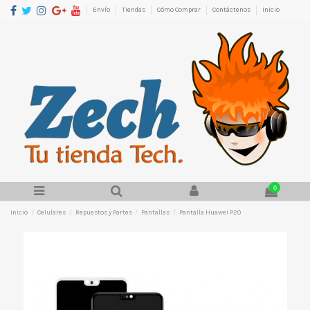
Envío
Tiendas
Cómo Comprar
Contáctenos
Inicio
0
Inicio
Celulares
Repuestos y Partes
Pantallas
Pantalla Huawei P20