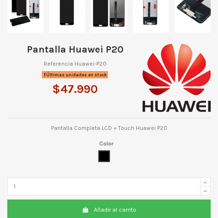
Pantalla Huawei P20
Referencia
Huawei-P20
Últimas unidades en stock
$47.990
Pantalla Completa LCD + Touch Huawei P20
Color
Negro
Añadir al carrito