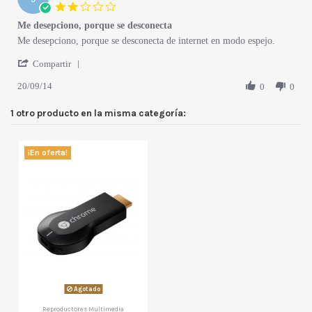
2.0 star rating
Me desepciono, porque se desconecta
Review by Jorge L. on 20 Sep 2014
review stating Me desepciono, porque se desconecta
Me desepciono, porque se desconecta de internet en modo espejo.
' Share Review by Jorge L. on 20 Sep 2014
Compartir
20/09/14
0
0
1 otro producto en la misma categoría:
¡En oferta!
Agotado
Reproductores Multimedia