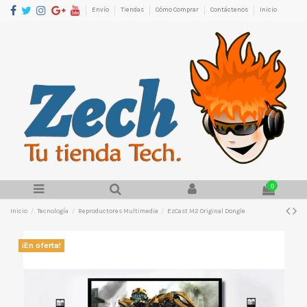
Envío
Tiendas
Cómo Comprar
Contáctenos
Inicio
0
Inicio
Tecnología
Reproductores Multimedia
EzCast M2 Original Dongle
¡En oferta!