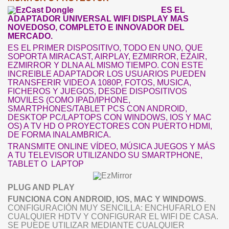
ES EL
ADAPTADOR UNIVERSAL WIFI DISPLAY MAS
NOVEDOSO, COMPLETO E INNOVADOR DEL
MERCADO.
ES EL PRIMER DISPOSITIVO, TODO EN UNO, QUE
SOPORTA MIRACAST, AIRPLAY, EZMIRROR, EZAIR,
EZMIRROR Y DLNA AL MISMO TIEMPO. CON ESTE
INCREIBLE ADAPTADOR LOS USUARIOS PUEDEN
TRANSFERIR VIDEO A 1080P, FOTOS, MUSICA,
FICHEROS Y JUEGOS, DESDE DISPOSITIVOS
MOVILES (COMO IPAD/IPHONE,
SMARTPHONES/TABLET PCS CON ANDROID,
DESKTOP PC/LAPTOPS CON WINDOWS, IOS Y MAC
OS) A TV HD O PROYECTORES CON PUERTO HDMI,
DE FORMA INALAMBRICA.
TRANSMITE ONLINE VÍDEO, MÚSICA JUEGOS Y MÁS
A TU TELEVISOR UTILIZANDO SU SMARTPHONE,
TABLET O LAPTOP
PLUG AND PLAY
FUNCIONA CON ANDROID, IOS, MAC Y WINDOWS
.
CONFIGURACIÓN MUY SENCILLA: ENCHUFARLO EN
CUALQUIER HDTV Y CONFIGURAR EL WIFI DE CASA.
SE PUEDE UTILIZAR MEDIANTE CUALQUIER