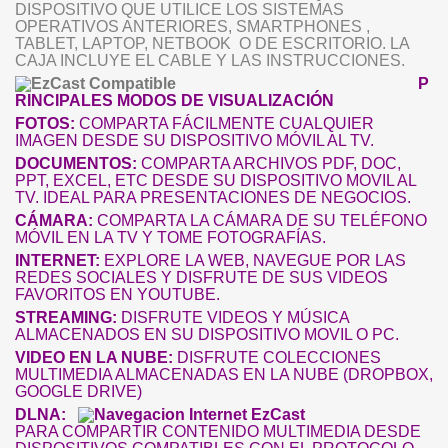
DISPOSITIVO QUE UTILICE LOS SISTEMAS
OPERATIVOS ANTERIORES, SMARTPHONES ,
TABLET, LAPTOP, NETBOOK O DE ESCRITORIO. LA
CAJA INCLUYE EL CABLE Y LAS INSTRUCCIONES.
P
RINCIPALES MODOS DE VISUALIZACIÓN
FOTOS:
COMPARTA FÁCILMENTE CUALQUIER
IMAGEN DESDE SU DISPOSITIVO MÓVIL AL TV.
DOCUMENTOS:
COMPARTA ARCHIVOS PDF, DOC,
PPT, EXCEL, ETC DESDE SU DISPOSITIVO MOVIL AL
TV. IDEAL PARA PRESENTACIONES DE NEGOCIOS.
CÁMARA:
COMPARTA LA CÁMARA DE SU TELÉFONO
MÓVIL EN LA TV Y TOME FOTOGRAFÍAS.
INTERNET:
EXPLORE LA WEB, NAVEGUE POR LAS
REDES SOCIALES Y DISFRUTE DE SUS VIDEOS
FAVORITOS EN YOUTUBE.
STREAMING:
DISFRUTE VIDEOS Y MÚSICA
ALMACENADOS EN SU DISPOSITIVO MOVIL O PC.
VIDEO EN LA NUBE:
DISFRUTE COLECCIONES
MULTIMEDIA ALMACENADAS EN LA NUBE (DROPBOX,
GOOGLE DRIVE)
DLNA:
PARA COMPARTIR CONTENIDO MULTIMEDIA DESDE