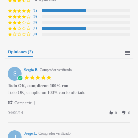
3.5 star rating
(1)
(0)
(0)
(1)
(0)
Opiniones
(2)
Sergio B.
Comprador verificado
S
5.0 star rating
Todo OK, cumplieron 100% con
Review by Sergio B. on 4 Sep 2014
review stating Todo OK, cumplieron 100% con
Todo OK, cumplieron 100% con lo ofertado.
' Share Review by Sergio B. on 4 Sep 2014
Compartir
04/09/14
0
0
Jorge L.
Comprador verificado
J