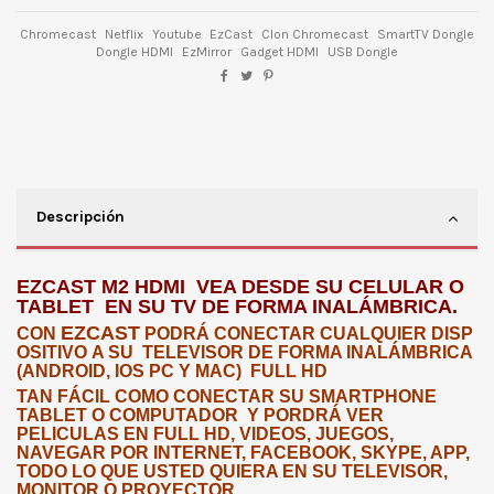
Chromecast
Netflix
Youtube
EzCast
Clon Chromecast
SmartTV Dongle
Dongle HDMI
EzMirror
Gadget HDMI
USB Dongle
Descripción
EZCAST M2 HDMI VEA DESDE SU CELULAR O
TABLET EN SU TV DE FORMA INALÁMBRICA.
EZCAST
CON
PODRÁ CONECTAR CUALQUIER DISP
OSITIVO A SU TELEVISOR DE FORMA INALÁMBRICA
(ANDROID, IOS PC Y MAC) FULL HD
TAN FÁCIL COMO CONECTAR SU SMARTPHONE
TABLET O COMPUTADOR Y PORDRÁ VER
PELICULAS EN FULL HD, VIDEOS, JUEGOS,
NAVEGAR POR INTERNET, FACEBOOK, SKYPE, APP,
TODO LO QUE USTED QUIERA EN SU TELEVISOR,
MONITOR O PROYECTOR